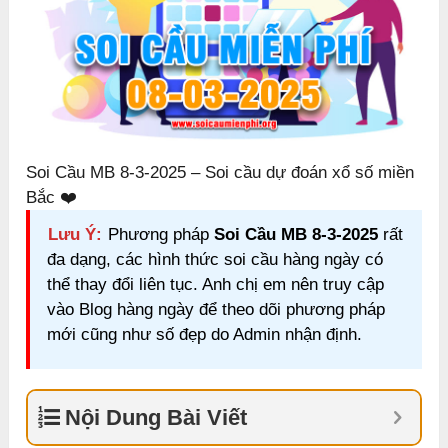
Soi Cầu MB 8-3-2025 – Soi cầu dự đoán xổ số miền
Bắc ❤️
Lưu Ý:
Phương pháp
Soi Cầu MB 8-3-2025
rất
đa dạng, các hình thức soi cầu hàng ngày có
thể thay đổi liên tục. Anh chị em nên truy cập
vào Blog hàng ngày để theo dõi phương pháp
mới cũng như số đẹp do Admin nhận định.
Nội Dung Bài Viết