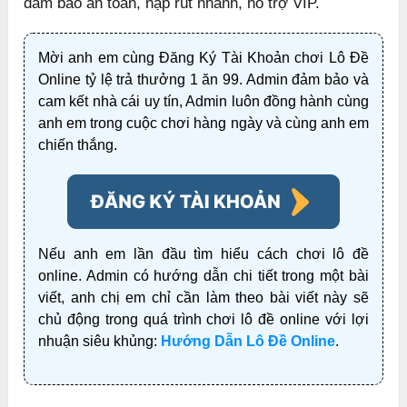
đảm bảo an toàn, nạp rút nhanh, hỗ trợ VIP.
Mời anh em cùng Đăng Ký Tài Khoản chơi Lô Đề
Online tỷ lệ trả thưởng 1 ăn 99. Admin đảm bảo và
cam kết nhà cái uy tín, Admin luôn đồng hành cùng
anh em trong cuộc chơi hàng ngày và cùng anh em
chiến thắng.
Nếu anh em lần đầu tìm hiểu cách chơi lô đề
online. Admin có hướng dẫn chi tiết trong một bài
viết, anh chị em chỉ cần làm theo bài viết này sẽ
chủ động trong quá trình chơi lô đề online với lợi
nhuận siêu khủng:
Hướng Dẫn Lô Đề Online
.