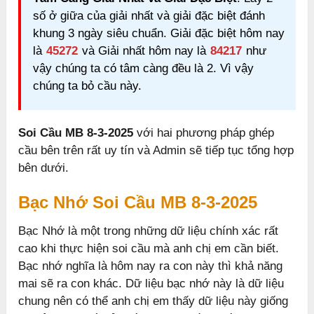
số ở giữa của giải nhất và giải đặc biệt đánh
khung 3 ngày siêu chuẩn. Giải đặc biệt hôm nay
là
45272
và Giải nhất hôm nay là
84217
như
vậy chúng ta có tâm càng đều là 2. Vì vậy
chúng ta bỏ cầu này.
Soi Cầu MB 8-3-2025
với hai phương pháp ghép
cầu bên trên rất uy tín và Admin sẽ tiếp tục tổng hợp
bên dưới.
Bạc Nhớ Soi Cầu MB 8-3-2025
Bạc Nhớ là một trong những dữ liệu chính xác rất
cao khi thực hiện soi cầu mà anh chị em cần biết.
Bạc nhớ nghĩa là hôm nay ra con này thì khả năng
mai sẽ ra con khác. Dữ liệu bạc nhớ này là dữ liệu
chung nên có thể anh chị em thấy dữ liệu này giống