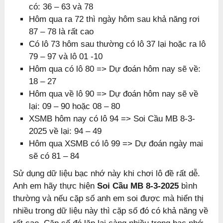
có: 36 – 63 và 78
Hôm qua ra 72 thì ngày hôm sau khả năng rơi
87 – 78 là rất cao
Có lô 73 hôm sau thường có lô 37 lại hoặc ra lô
79 – 97 và lô 01 -10
Hôm qua có lô 80 => Dự đoán hôm nay sẽ về:
18 – 27
Hôm qua về lô 90 => Dự đoán hôm nay sẽ về
lại: 09 – 90 hoặc 08 – 80
XSMB hôm nay có lô 94 => Soi Cầu MB 8-3-
2025 về lại: 94 – 49
Hôm qua XSMB có lô 99 => Dự đoán ngày mai
sẽ có 81 – 84
Sử dụng dữ liệu bạc nhớ này khi chơi lô đề rất dễ.
Anh em hãy thực hiện
Soi Cầu MB 8-3-2025
bình
thường và nếu cặp số anh em soi được mà hiển thị
nhiều trong dữ liệu này thì cặp số đó có khả năng về