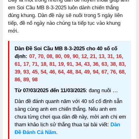
em Soi Cầu MB 8-3-2025 luôn dành chiến thắng
đúng khung. Dàn đề này sẽ nuôi trong 5 ngày liên
tiếp, đề nổ ngày nào chúng ta tiếp tục vào khung
mới.
Dàn Đề Soi Cầu MB 8-3-2025 cho 40 số cố
định:
07, 70, 08, 80, 09, 90, 12, 21, 13, 31, 16,
61, 17, 71, 18, 81, 19, 91, 34, 43, 36, 63, 38, 83,
39, 93, 45, 54, 46, 64, 48, 84, 49, 94, 67, 76, 68,
86, 89, 98
Từ
07/03/2025
đến 11/03/2025
: đang nuôi …
Dàn đề đánh quanh năm với 40 số cố định sẵn
sàng cùng anh em chiến thắng. Nếu anh em
chưa từng chơi qua dàn đề này, mời anh chị em
tham khảo lịch sử thắng thua tại bài viết:
Dàn
Đề Đánh Cả Năm
.