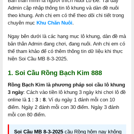
Bản thân mình là người thích Nuôi Lô Đề. Tại đây
Admin cập nhập thông tin lô khung và dàn đề nuôi
theo khung. Anh chị em có thể theo dõi chi tiết trong
chuyên mục
Khu Chăn Nuôi
.
Ngay bên dưới là các hạng mục lô khung, dàn đề mà
bản thân Admin đang chơi, đang nuôi. Anh chị em có
thể tham khảo để có thêm thông tin dữ liệu khi thực
hiện Soi Cầu MB 8-3-2025.
1. Soi Cầu Rồng Bạch Kim 888
Rồng Bạch Kim là phương pháp soi cầu lô khung
3 ngày
: Cách vào tiền lô khung 3 ngày khi chơi lô đề
online là
1 : 3 : 8
. Ví dụ ngày 1 đánh mỗi con 10
điểm. Ngày 2 đánh mỗi con 30 điểm. Ngày 3 đánh
mỗi con 80 điểm.
Soi Cầu MB 8-3-2025
cầu Rồng hôm nay không