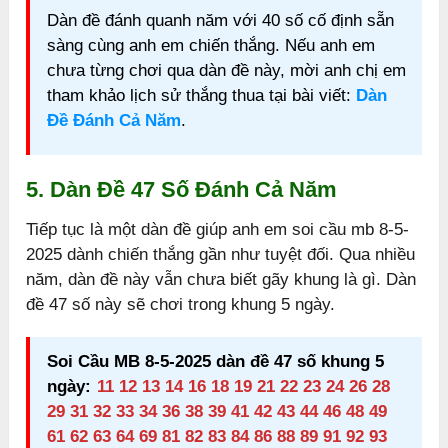
Dàn đề đánh quanh năm với 40 số cố định sẵn
sàng cùng anh em chiến thắng. Nếu anh em
chưa từng chơi qua dàn đề này, mời anh chị em
tham khảo lịch sử thắng thua tại bài viết:
Dàn
Đề Đánh Cả Năm
.
5. Dàn Đề 47 Số Đánh Cả Năm
Tiếp tục là một dàn đề giúp anh em soi cầu mb 8-5-
2025 dành chiến thắng gần như tuyệt đối. Qua nhiều
năm, dàn đề này vẫn chưa biết gãy khung là gì. Dàn
đề 47 số này sẽ chơi trong khung 5 ngày.
Soi Cầu MB 8-5-2025 dàn đề 47 số khung 5
ngày:
11 12 13 14 16 18 19 21 22 23 24 26 28
29 31 32 33 34 36 38 39 41 42 43 44 46 48 49
61 62 63 64 69 81 82 83 84 86 88 89 91 92 93