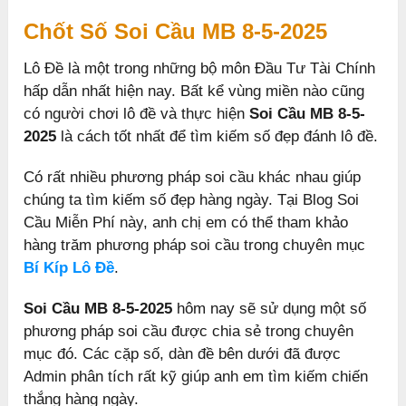
Chốt Số Soi Cầu MB 8-5-2025
Lô Đề là một trong những bộ môn Đầu Tư Tài Chính
hấp dẫn nhất hiện nay. Bất kể vùng miền nào cũng
có người chơi lô đề và thực hiện
Soi Cầu MB 8-5-
2025
là cách tốt nhất để tìm kiếm số đẹp đánh lô đề.
Có rất nhiều phương pháp soi cầu khác nhau giúp
chúng ta tìm kiếm số đẹp hàng ngày. Tại Blog Soi
Cầu Miễn Phí này, anh chị em có thể tham khảo
hàng trăm phương pháp soi cầu trong chuyên mục
Bí Kíp Lô Đề
.
Soi Cầu MB 8-5-2025
hôm nay sẽ sử dụng một số
phương pháp soi cầu được chia sẻ trong chuyên
mục đó. Các cặp số, dàn đề bên dưới đã được
Admin phân tích rất kỹ giúp anh em tìm kiếm chiến
thắng hàng ngày.