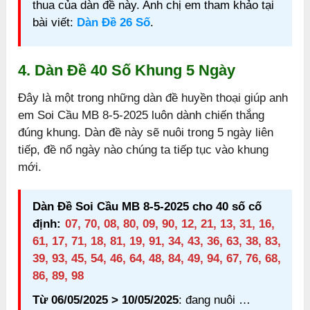
thua của dàn đề này. Anh chị em tham khảo tại
bài viết:
Dàn Đề 26 Số
.
4. Dàn Đề 40 Số Khung 5 Ngày
Đây là một trong những dàn đề huyền thoại giúp anh
em Soi Cầu MB 8-5-2025 luôn dành chiến thắng
đúng khung. Dàn đề này sẽ nuôi trong 5 ngày liên
tiếp, đề nổ ngày nào chúng ta tiếp tục vào khung
mới.
Dàn Đề Soi Cầu MB 8-5-2025 cho 40 số cố
định:
07, 70, 08, 80, 09, 90, 12, 21, 13, 31, 16,
61, 17, 71, 18, 81, 19, 91, 34, 43, 36, 63, 38, 83,
39, 93, 45, 54, 46, 64, 48, 84, 49, 94, 67, 76, 68,
86, 89, 98
Từ
06/05/2025
> 10/05/2025
: đang nuôi …