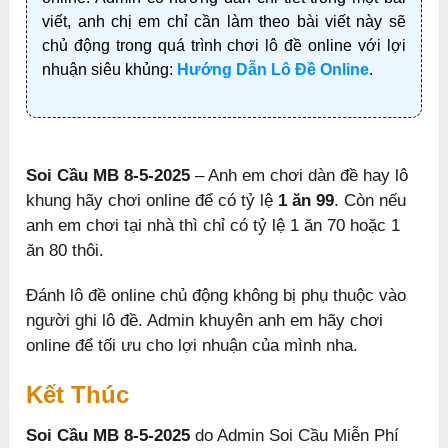
viết, anh chị em chỉ cần làm theo bài viết này sẽ
chủ động trong quá trình chơi lô đề online với lợi
nhuận siêu khủng:
Hướng Dẫn Lô Đề Online
.
Soi Cầu MB 8-5-2025
– Anh em chơi dàn đề hay lô
khung hãy chơi online để có tỷ lệ
1 ăn 99
. Còn nếu
anh em chơi tại nhà thì chỉ có tỷ lệ 1 ăn 70 hoặc 1
ăn 80 thôi.
Đánh lô đề online chủ động không bị phụ thuộc vào
người ghi lô đề. Admin khuyên anh em hãy chơi
online để tối ưu cho lợi nhuận của mình nha.
Kết Thúc
Soi Cầu MB 8-5-2025
do Admin Soi Cầu Miễn Phí