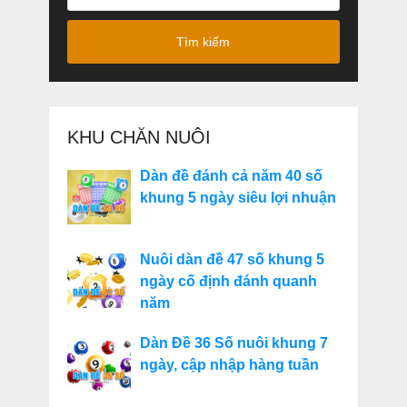
Tìm kiếm
KHU CHĂN NUÔI
Dàn đề đánh cả năm 40 số
khung 5 ngày siêu lợi nhuận
Nuôi dàn đề 47 số khung 5
ngày cố định đánh quanh
năm
Dàn Đề 36 Số nuôi khung 7
ngày, cập nhập hàng tuần