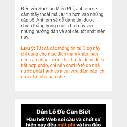
Đến với Soi Cầu Miễn Phí, anh em sẽ
cảm thấy thoải mái, tự tin hơn vào những
cặp số. Anh em sẽ dễ dàng tìm được
chiến thắng trong cuộc chơi này với
những hướng dẫn về soi cầu tốt nhất hiện
nay.
Lưu ý:
Tất cả các thông tin tại Blog này
chỉ dùng cho mục đích tham khảo, bạn
nên cân nhắc trước khi chơi lô đề vì đó là
bất hợp pháp, chỉ nên chơi lô tô do nhà
nước phát hành vừa vui vừa đảm bảo ích
nước lợi nhà bạn nhé.