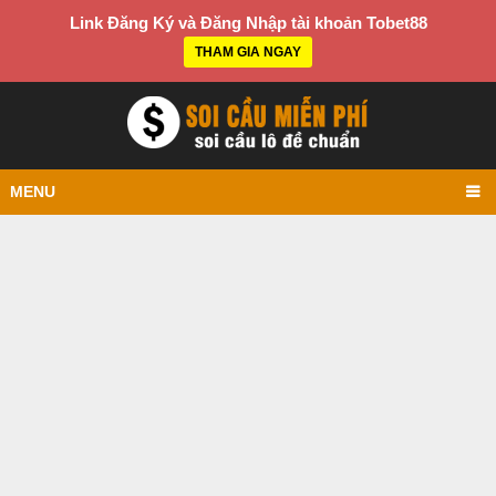
Link Đăng Ký và Đăng Nhập tài khoản Tobet88
THAM GIA NGAY
MENU