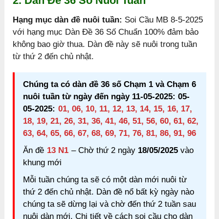
2. Dàn Đề 36 Số Nuôi Tuần
Hạng mục dàn đề nuôi tuần:
Soi Cầu MB 8-5-2025
với hạng mục Dàn Đề 36 Số Chuẩn 100% đảm bảo
không bao giờ thua. Dàn đề này sẽ nuôi trong tuần
từ thứ 2 đến chủ nhật.
Chúng ta có dàn đề 36 số Chạm 1 và Chạm 6
nuôi tuần từ ngày đến ngày 11-05-2025: 05-
05-2025:
01, 06, 10, 11, 12, 13, 14, 15, 16, 17,
18, 19, 21, 26, 31, 36, 41, 46, 51, 56, 60, 61, 62,
63, 64, 65, 66, 67, 68, 69, 71, 76, 81, 86, 91, 96
Ăn đề
13 N1
– Chờ thứ 2 ngày
18/05/2025
vào
khung mới
Mỗi tuần chúng ta sẽ có một dàn mới nuôi từ
thứ 2 đến chủ nhật. Dàn đề nổ bất kỳ ngày nào
chúng ta sẽ dừng lại và chờ đến thứ 2 tuần sau
nuôi dàn mới. Chi tiết về cách soi cầu cho dàn