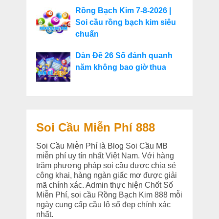
Rồng Bạch Kim 7-8-2026 |
Soi cầu rồng bạch kim siêu
chuẩn
Dàn Đề 26 Số đánh quanh
năm không bao giờ thua
Soi Cầu Miễn Phí 888
Soi Cầu Miễn Phí là Blog Soi Cầu MB
miễn phí uy tín nhất Việt Nam. Với hàng
trăm phương pháp soi cầu được chia sẻ
công khai, hàng ngàn giấc mơ được giải
mã chính xác. Admin thực hiện Chốt Số
Miễn Phí, soi cầu Rồng Bạch Kim 888 mỗi
ngày cung cấp cầu lô số đẹp chính xác
nhất.