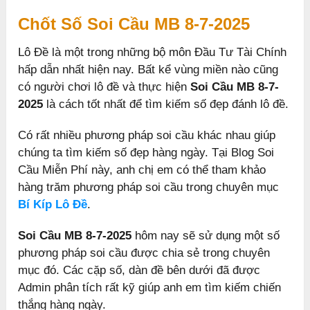
Chốt Số Soi Cầu MB 8-7-2025
Lô Đề là một trong những bộ môn Đầu Tư Tài Chính
hấp dẫn nhất hiện nay. Bất kể vùng miền nào cũng
có người chơi lô đề và thực hiện
Soi Cầu MB 8-7-
2025
là cách tốt nhất để tìm kiếm số đẹp đánh lô đề.
Có rất nhiều phương pháp soi cầu khác nhau giúp
chúng ta tìm kiếm số đẹp hàng ngày. Tại Blog Soi
Cầu Miễn Phí này, anh chị em có thể tham khảo
hàng trăm phương pháp soi cầu trong chuyên mục
Bí Kíp Lô Đề
.
Soi Cầu MB 8-7-2025
hôm nay sẽ sử dụng một số
phương pháp soi cầu được chia sẻ trong chuyên
mục đó. Các cặp số, dàn đề bên dưới đã được
Admin phân tích rất kỹ giúp anh em tìm kiếm chiến
thắng hàng ngày.