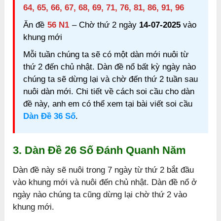
64, 65, 66, 67, 68, 69, 71, 76, 81, 86, 91, 96
Ăn đề
56 N1
– Chờ thứ 2 ngày
14-07-2025
vào
khung mới
Mỗi tuần chúng ta sẽ có một dàn mới nuôi từ
thứ 2 đến chủ nhật. Dàn đề nổ bất kỳ ngày nào
chúng ta sẽ dừng lại và chờ đến thứ 2 tuần sau
nuôi dàn mới. Chi tiết về cách soi cầu cho dàn
đề này, anh em có thể xem tại bài viết soi cầu
Dàn Đề 36 Số
.
3. Dàn Đề 26 Số Đánh Quanh Năm
Dàn đề này sẽ nuôi trong 7 ngày từ thứ 2 bắt đầu
vào khung mới và nuôi đến chủ nhật. Dàn đề nổ ở
ngày nào chúng ta cũng dừng lại chờ thứ 2 vào
khung mới.