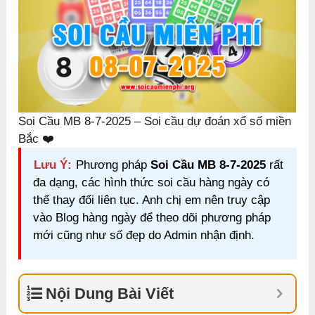
Soi Cầu MB 8-7-2025 – Soi cầu dự đoán xổ số miền
Bắc ❤️
Lưu Ý:
Phương pháp
Soi Cầu MB 8-7-2025
rất
đa dạng, các hình thức soi cầu hàng ngày có
thể thay đổi liên tục. Anh chị em nên truy cập
vào Blog hàng ngày để theo dõi phương pháp
mới cũng như số đẹp do Admin nhận định.
Nội Dung Bài Viết