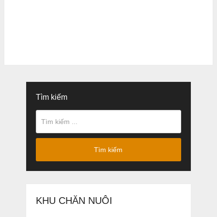
Tìm kiếm
Tìm kiếm
KHU CHĂN NUÔI