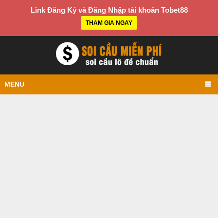
Link Đăng Ký và Đăng Nhập tài khoản Tobet88
THAM GIA NGAY
MENU