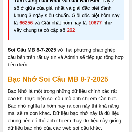
Tâm Càng Giải Nhất và Giải Đặc Biệt
: Lấy 2
số ở giữa của giải nhất và giải đặc biệt đánh
khung 3 ngày siêu chuẩn. Giải đặc biệt hôm nay
là
66256
và Giải nhất hôm nay là
10677
như
vậy chúng ta có cặp số
262
Soi Cầu MB 8-7-2025
với hai phương pháp ghép
cầu bên trên rất uy tín và Admin sẽ tiếp tục tổng hợp
bên dưới.
Bạc Nhớ Soi Cầu MB 8-7-2025
Bạc Nhớ là một trong những dữ liệu chính xác rất
cao khi thực hiện soi cầu mà anh chị em cần biết.
Bạc nhớ nghĩa là hôm nay ra con này thì khả năng
mai sẽ ra con khác. Dữ liệu bạc nhớ này là dữ liệu
chung nên có thể anh chị em thấy dữ liệu này giống
dữ liệu bạc nhớ của các web soi cầu khác.