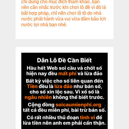
chỉ dùng cho mục đích tham khảo, bạn
nên cân nhắc trước khi chơi lô đề vì đó là
bất hợp pháp, chỉ nên chơi lô tô do nhà
nước phát hành vừa vui vừa đảm bảo ích
nước lợi nhà bạn nhé.