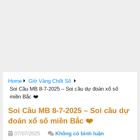
Home
Giờ Vàng Chốt Số
Soi Cầu MB 8-7-2025 – Soi cầu dự đoán xổ số
miền Bắc ❤️
Soi Cầu MB 8-7-2025 – Soi cầu dự
đoán xổ số miền Bắc ❤️
07/07/2025
Không có bình luận