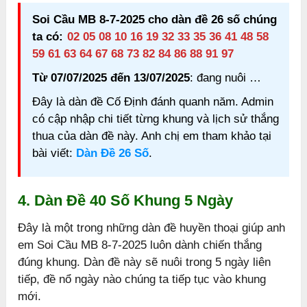
Soi Cầu MB 8-7-2025 cho dàn đề 26 số chúng
ta có:
02 05 08 10 16 19 32 33 35 36 41 48 58
59 61 63 64 67 68 73 82 84 86 88 91 97
Từ
07/07/2025
đến 13/07/2025
: đang nuôi …
Đây là dàn đề Cố Định đánh quanh năm. Admin
có cập nhập chi tiết từng khung và lịch sử thắng
thua của dàn đề này. Anh chị em tham khảo tại
bài viết:
Dàn Đề 26 Số
.
4. Dàn Đề 40 Số Khung 5 Ngày
Đây là một trong những dàn đề huyền thoại giúp anh
em Soi Cầu MB 8-7-2025 luôn dành chiến thắng
đúng khung. Dàn đề này sẽ nuôi trong 5 ngày liên
tiếp, đề nổ ngày nào chúng ta tiếp tục vào khung
mới.