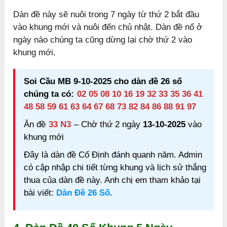
Dàn đề này sẽ nuôi trong 7 ngày từ thứ 2 bắt đầu
vào khung mới và nuôi đến chủ nhật. Dàn đề nổ ở
ngày nào chúng ta cũng dừng lại chờ thứ 2 vào
khung mới.
Soi Cầu MB 9-10-2025 cho dàn đề 26 số
chúng ta có:
02 05 08 10 16 19 32 33 35 36 41
48 58 59 61 63 64 67 68 73 82 84 86 88 91 97
Ăn đề
33 N3
– Chờ thứ 2 ngày
13-10-2025
vào
khung mới
Đây là dàn đề Cố Định đánh quanh năm. Admin
có cập nhập chi tiết từng khung và lịch sử thắng
thua của dàn đề này. Anh chị em tham khảo tại
bài viết:
Dàn Đề 26 Số
.