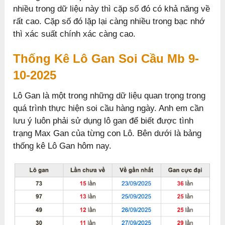
nhiều trong dữ liệu này thì cặp số đó có khả năng về
rất cao. Cặp số đó lặp lại càng nhiều trong bạc nhớ
thì xác suất chính xác càng cao.
Thống Kê Lô Gan Soi Cầu Mb 9-
10-2025
Lô Gan là một trong những dữ liệu quan trọng trong
quá trình thực hiện soi cầu hàng ngày. Anh em cần
lưu ý luôn phải sử dụng lô gan để biết được tình
trạng Max Gan của từng con Lô. Bên dưới là bảng
thống kê Lô Gan hôm nay.