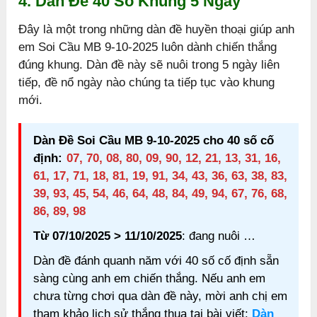
4. Dàn Đề 40 Số Khung 5 Ngày
Đây là một trong những dàn đề huyền thoại giúp anh
em Soi Cầu MB 9-10-2025 luôn dành chiến thắng
đúng khung. Dàn đề này sẽ nuôi trong 5 ngày liên
tiếp, đề nổ ngày nào chúng ta tiếp tục vào khung
mới.
Dàn Đề Soi Cầu MB 9-10-2025 cho 40 số cố
định:
07, 70, 08, 80, 09, 90, 12, 21, 13, 31, 16,
61, 17, 71, 18, 81, 19, 91, 34, 43, 36, 63, 38, 83,
39, 93, 45, 54, 46, 64, 48, 84, 49, 94, 67, 76, 68,
86, 89, 98
Từ 07/10/2025 > 11/10/2025
: đang nuôi …
Dàn đề đánh quanh năm với 40 số cố định sẵn
sàng cùng anh em chiến thắng. Nếu anh em
chưa từng chơi qua dàn đề này, mời anh chị em
tham khảo lịch sử thắng thua tại bài viết:
Dàn