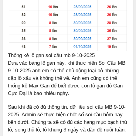
Thống kê lô gan soi cầu mb 9-10-2025
Dựa vào bảng lô gan này, khi thực hiện Soi Cầu MB
9-10-2025 anh em có thể chủ động loại bỏ những
cặp lô xấu và không thể về. Anh em cũng có thể
thống kê Max Gan để biết được con lô gan đó Gan
Cực Đại là bao nhiêu ngày.
Sau khi đã có đủ thông tin, dữ liệu soi cầu MB 9-10-
2025. Admin sẽ thực hiện chốt số soi cầu hôm nay
bên dưới. Chúng ta sẽ có đủ các hạng mục bạch thủ
lô, song thủ lô, lô khung 3 ngày và dàn đề nuôi tuần.