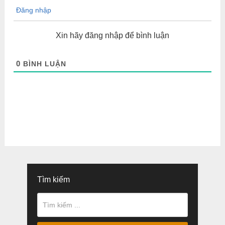
Đăng nhập
Xin hãy đăng nhập để bình luận
0
BÌNH LUẬN
Tìm kiếm