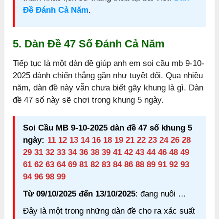
Đề Đánh Cả Năm
.
5. Dàn Đề 47 Số Đánh Cả Năm
Tiếp tục là một dàn đề giúp anh em soi cầu mb 9-10-
2025 dành chiến thắng gần như tuyệt đối. Qua nhiều
năm, dàn đề này vẫn chưa biết gãy khung là gì. Dàn
đề 47 số này sẽ chơi trong khung 5 ngày.
Soi Cầu MB 9-10-2025 dàn đề 47 số khung 5
ngày:
11 12 13 14 16 18 19 21 22 23 24 26 28
29 31 32 33 34 36 38 39 41 42 43 44 46 48 49
61 62 63 64 69 81 82 83 84 86 88 89 91 92 93
94 96 98 99
Từ 09/10/2025 đến 13/10/2025
: đang nuôi …
Đây là một trong những dàn đề cho ra xác suất