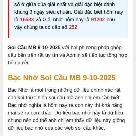
số ở giữa của giải nhất và giải đặc biệt đánh
khung 3 ngày siêu chuẩn. Giải đặc biệt hôm nay
là
16533
và Giải nhất hôm nay là
91202
như
vậy chúng ta có cặp số
252
Soi Cầu MB 9-10-2025
với hai phương pháp ghép
cầu bên trên rất uy tín và Admin sẽ tiếp tục tổng hợp
bên dưới.
Bạc Nhớ Soi Cầu MB 9-10-2025
Bạc Nhớ là một trong những dữ liệu chính xác rất
cao khi thực hiện soi cầu mà anh chị em cần biết.
Bạc nhớ nghĩa là hôm nay ra con này thì khả năng
mai sẽ ra con khác. Dữ liệu bạc nhớ này là dữ liệu
chung nên có thể anh chị em thấy dữ liệu này giống
dữ liệu bạc nhớ của các web soi cầu khác.