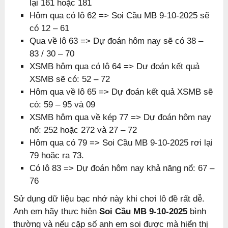
lại 161 hoặc 181
Hôm qua có lô 62 => Soi Cầu MB 9-10-2025 sẽ
có 12 – 61
Qua về lô 63 => Dự đoán hôm nay sẽ có 38 –
83 / 30 – 70
XSMB hôm qua có lô 64 => Dự đoán kết quả
XSMB sẽ có: 52 – 72
Hôm qua về lô 65 => Dự đoán kết quả XSMB sẽ
có: 59 – 95 và 09
XSMB hôm qua về kép 77 => Dự đoán hôm nay
nổ: 252 hoặc 272 và 27 – 72
Hôm qua có 79 => Soi Cầu MB 9-10-2025 rơi lại
79 hoặc ra 73.
Có lô 83 => Dự đoán hôm nay khả năng nổ: 67 –
76
Sử dụng dữ liệu bạc nhớ này khi chơi lô đề rất dễ.
Anh em hãy thực hiện
Soi Cầu MB 9-10-2025
bình
thường và nếu cặp số anh em soi được mà hiển thị