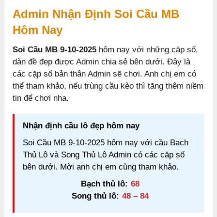
Admin Nhận Định Soi Cầu MB
Hôm Nay
Soi Cầu MB 9-10-2025
hôm nay với những cặp số,
dàn đề đẹp được Admin chia sẻ bên dưới. Đây là
các cặp số bản thân Admin sẽ chơi. Anh chị em có
thể tham khảo, nếu trùng cầu kèo thì tăng thêm niềm
tin để chơi nha.
Nhận định cầu lô đẹp hôm nay
Soi Cầu MB 9-10-2025 hôm nay với cầu Bạch
Thủ Lô và Song Thủ Lô Admin có các cặp số
bên dưới. Mời anh chị em cùng tham khảo.
Bạch thủ lô:
68
Song thủ lô:
48 – 84