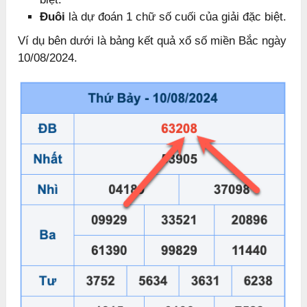
Đuôi
là dự đoán 1 chữ số cuối của giải đặc biệt.
Ví dụ bên dưới là bảng kết quả xổ số miền Bắc ngày
10/08/2024.