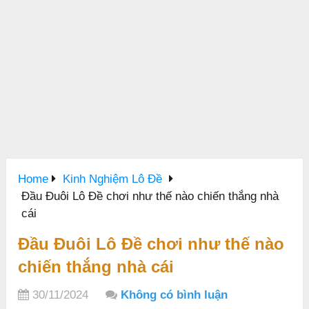
Home
Kinh Nghiệm Lô Đề
Đầu Đuôi Lô Đề chơi như thế nào chiến thắng nhà
cái
Đầu Đuôi Lô Đề chơi như thế nào
chiến thắng nhà cái
30/11/2024
Không có bình luận