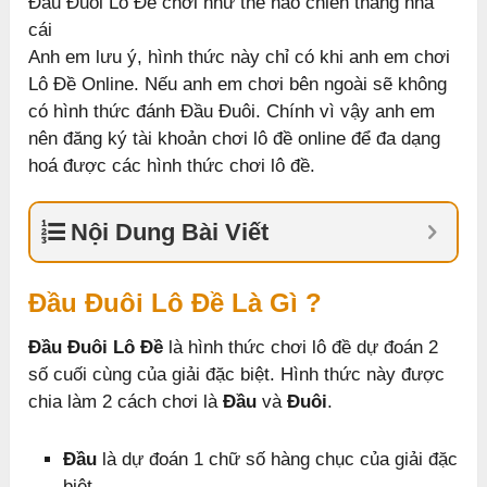
Đầu Đuôi Lô Đề chơi như thế nào chiến thắng nhà
cái
Anh em lưu ý, hình thức này chỉ có khi anh em chơi
Lô Đề Online. Nếu anh em chơi bên ngoài sẽ không
có hình thức đánh Đầu Đuôi. Chính vì vậy anh em
nên đăng ký tài khoản chơi lô đề online để đa dạng
hoá được các hình thức chơi lô đề.
Nội Dung Bài Viết
Đầu Đuôi Lô Đề Là Gì ?
Đầu Đuôi Lô Đề
là hình thức chơi lô đề dự đoán 2
số cuối cùng của giải đặc biệt. Hình thức này được
chia làm 2 cách chơi là
Đầu
và
Đuôi
.
Đầu
là dự đoán 1 chữ số hàng chục của giải đặc
biệt.