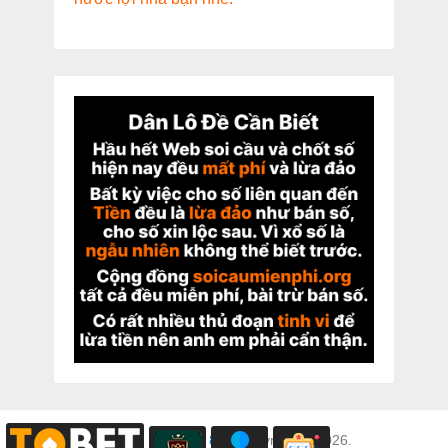
Soi Cầu Miễn Phí 888
Copyright © 2026.