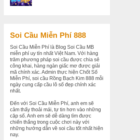
Soi Cầu Miễn Phí 888
Soi Cầu Miễn Phí là Blog Soi Cầu MB
miễn phí uy tín nhất Việt Nam. Với hàng
trăm phương pháp soi cầu được chia sẻ
công khai, hàng ngàn giấc mơ được giải
mã chính xác. Admin thực hiện Chốt Số
Miễn Phí, soi cầu Rồng Bạch Kim 888 mỗi
ngày cung cấp cầu lô số đẹp chính xác
nhất.
Đến với Soi Cầu Miễn Phí, anh em sẽ
cảm thấy thoải mái, tự tin hơn vào những
cặp số. Anh em sẽ dễ dàng tìm được
chiến thắng trong cuộc chơi này với
những hướng dẫn về soi cầu tốt nhất hiện
nay.