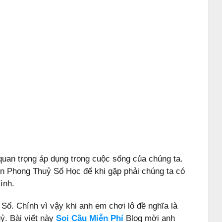
quan trọng áp dụng trong cuộc sống của chúng ta.
n Phong Thuỷ Số Học để khi gặp phải chúng ta có
ình.
Số. Chính vì vậy khi anh em chơi lô đề nghĩa là
. Bài viết này
Soi Cầu Miễn Phí
Blog mời anh