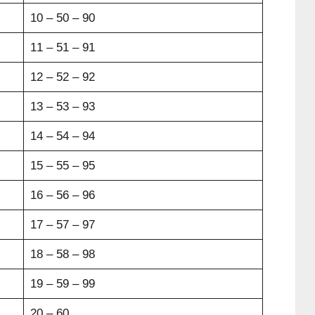
10 – 50 – 90
11 – 51 – 91
12 – 52 – 92
13 – 53 – 93
14 – 54 – 94
15 – 55 – 95
16 – 56 – 96
17 – 57 – 97
18 – 58 – 98
19 – 59 – 99
20 – 60