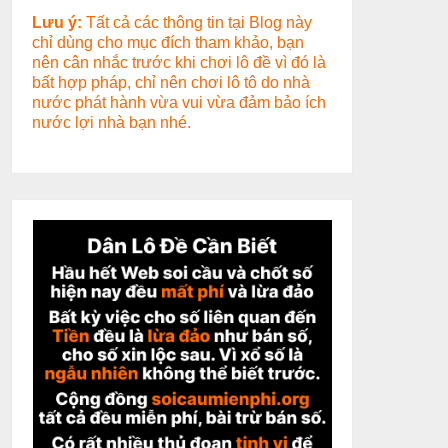
Lưu ý:
Tất cả các thông tin tại Blog này
chỉ dùng cho mục đích tham khảo, bạn
nên cân nhắc trước khi chơi lô đề vì đó là
bất hợp pháp, chỉ nên chơi lô tô do nhà
nước phát hành vừa vui vừa đảm bảo ích
nước lợi nhà bạn nhé.