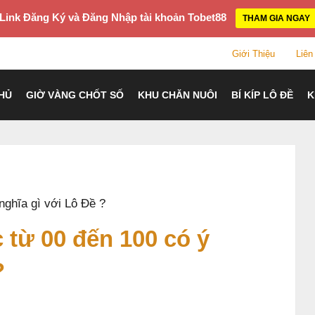
Link Đăng Ký và Đăng Nhập tài khoản Tobet88
THAM GIA NGAY
Giới Thiệu
Liên
HỦ
GIỜ VÀNG CHỐT SỐ
KHU CHĂN NUÔI
BÍ KÍP LÔ ĐỀ
K
ghĩa gì với Lô Đề ?
từ 00 đến 100 có ý
?