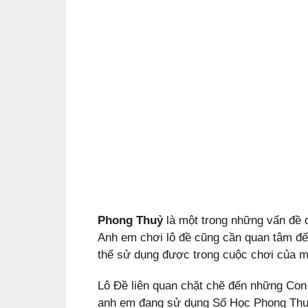
Phong Thuỷ
là một trong những vấn đề 
Anh em chơi lô đề cũng cần quan tâm đế
thể sử dụng được trong cuộc chơi của m
Lô Đề liên quan chặt chẽ đến những Con 
anh em đang sử dụng Số Học Phong Thuỷ