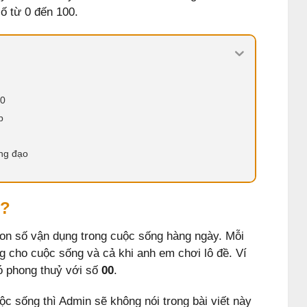
ố từ 0 đến 100.
00
p
ng đạo
 ?
con số vận dụng trong cuộc sống hàng ngày. Mỗi
g cho cuộc sống và cả khi anh em chơi lô đề. Ví
 phong thuỷ với số
00
.
c sống thì Admin sẽ không nói trong bài viết này